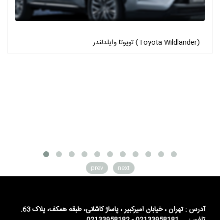
تویوتا وایلدلندر (Toyota Wildlander)
prev
next
آدرس : تهران ، خیابان امیرکبیر ، پاساژ کاشانی، طبقه همکف، پلاک 63.