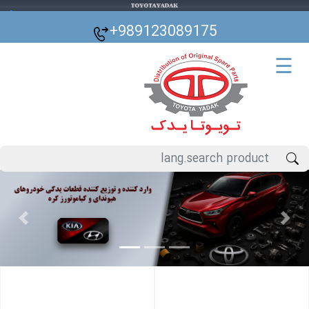
🌙
+989123089175
☰
Previous
Next