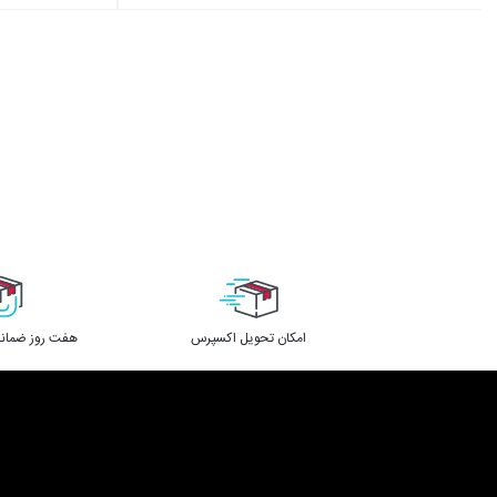
اﻣﮑﺎن ﺗﺤﻮﯾﻞ اﮐﺴﭙﺮس
هفت روز ضمانت