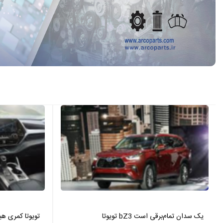
تویوتا bZ3 یک سدان تمام‌برقی است
تویوتا کمری هیبرید