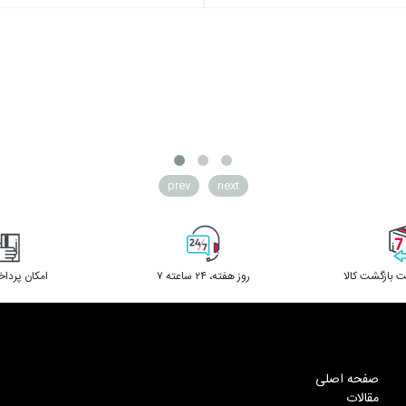
prev
next
 بازگشت کالا
۷ روز ﻫﻔﺘﻪ، ۲۴ ﺳﺎﻋﺘﻪ
امکان پردا
صفحه اصلی
مقالات