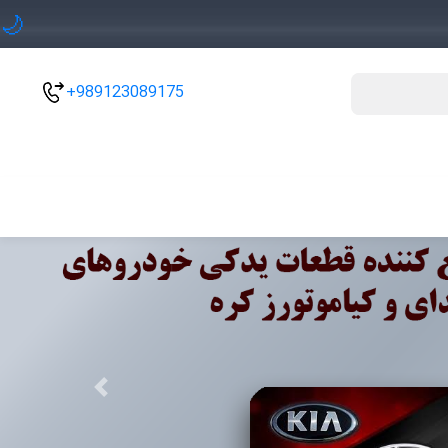
🌙
+989123089175
Previous