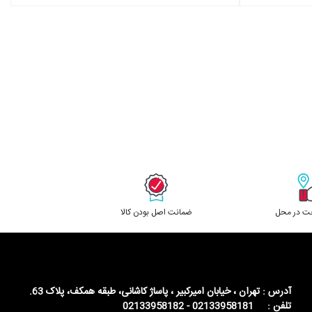
خت در محل
ﺿﻤﺎﻧﺖ اﺻﻞ ﺑﻮدن ﮐﺎﻟﺎ
آدرس : تهران ، خیابان امیرکبیر ، پاساژ کاشانی، طبقه همکف، پلاک 63.
تلفن : 02133958181 - 02133958182