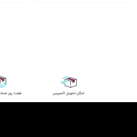
اﻣﮑﺎن ﺗﺤﻮﯾﻞ اﮐﺴﭙﺮس
هفت روز ضمانت