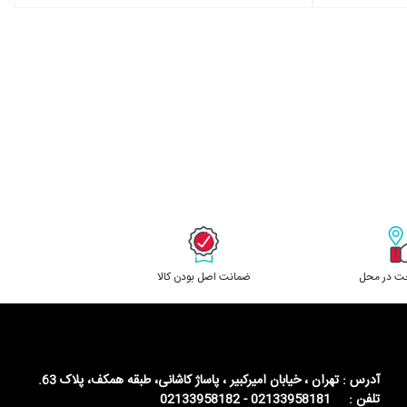
خت در محل
ﺿﻤﺎﻧﺖ اﺻﻞ ﺑﻮدن ﮐﺎﻟﺎ
آدرس : تهران ، خیابان امیرکبیر ، پاساژ کاشانی، طبقه همکف، پلاک 63.
تلفن : 02133958181 - 02133958182