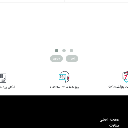
prev
next
 بازگشت کالا
۷ روز ﻫﻔﺘﻪ، ۲۴ ﺳﺎﻋﺘﻪ
امکان پردا
صفحه اصلی
مقالات