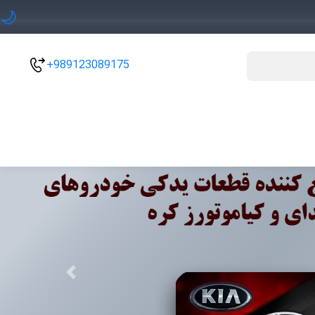
🌙
+989123089175
Previous