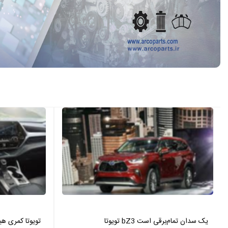
تویوتا bZ3 یک سدان تمام‌برقی است
تویوتا کمری هیبرید