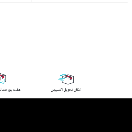
اﻣﮑﺎن ﺗﺤﻮﯾﻞ اﮐﺴﭙﺮس
هفت روز ضمانت