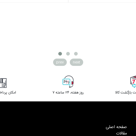
prev
next
 بازگشت کالا
۷ روز ﻫﻔﺘﻪ، ۲۴ ﺳﺎﻋﺘﻪ
امکان پردا
صفحه اصلی
مقالات