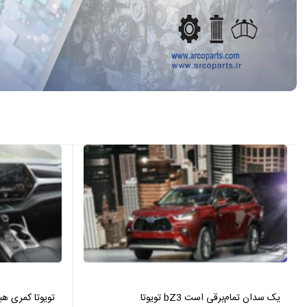
تویوتا bZ3 یک سدان تمام‌برقی است
تویوتا کمری هیبرید