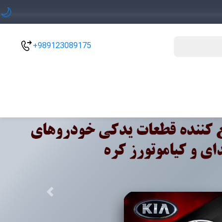
🌙
+989123089175
Previous