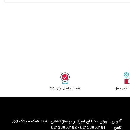
خت در محل
ﺿﻤﺎﻧﺖ اﺻﻞ ﺑﻮدن ﮐﺎﻟﺎ
آدرس : تهران ، خیابان امیرکبیر ، پاساژ کاشانی، طبقه همکف، پلاک 63.
تلفن : 02133958181 - 02133958182