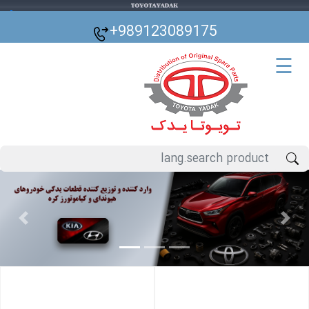
🌙
+989123089175
☰
Previous
Next