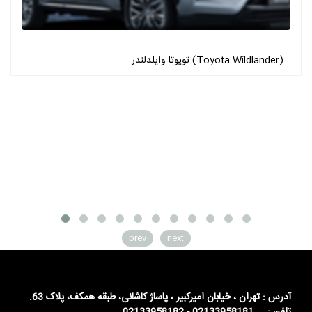
تویوتا وایلدلندر (Toyota Wildlander)
prev
next
آدرس : تهران ، خیابان امیرکبیر ، پاساژ کاشانی، طبقه همکف، پلاک 63.