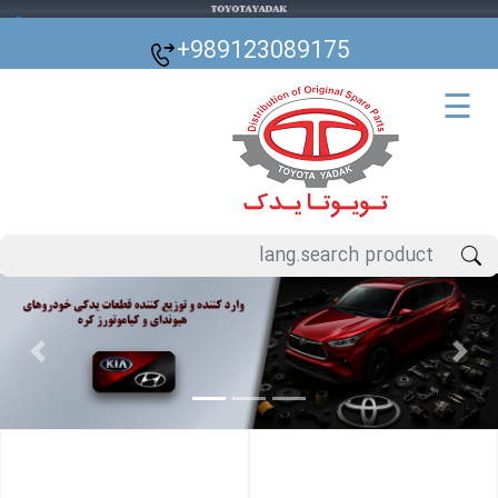
🌙
+989123089175
☰
Previous
Next