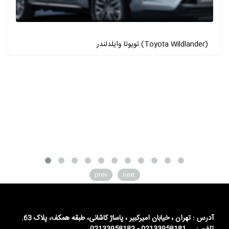
تویوتا وایلدلندر (Toyota Wildlander)
prev
next
آدرس : تهران ، خیابان امیرکبیر ، پاساژ کاشانی، طبقه همکف، پلاک 63.