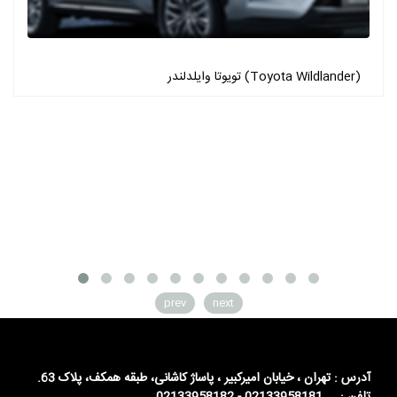
تویوتا وایلدلندر (Toyota Wildlander)
prev
next
آدرس : تهران ، خیابان امیرکبیر ، پاساژ کاشانی، طبقه همکف، پلاک 63.