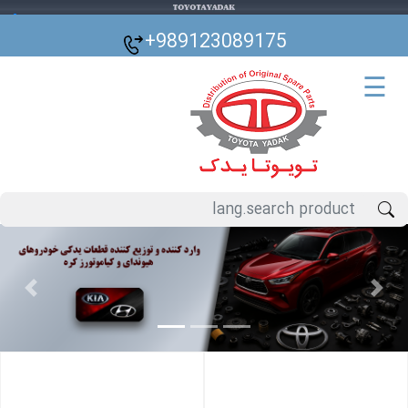
🌙
+989123089175
☰
Previous
Next