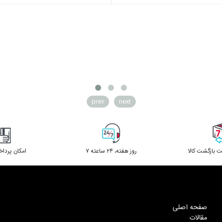
prev
next
 بازگشت کالا
۷ روز ﻫﻔﺘﻪ، ۲۴ ﺳﺎﻋﺘﻪ
امکان پردا
صفحه اصلی
مقالات