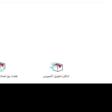
اﻣﮑﺎن ﺗﺤﻮﯾﻞ اﮐﺴﭙﺮس
هفت روز ضمانت