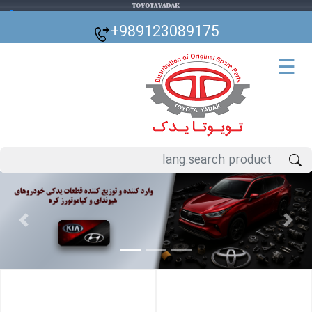
🌙
+989123089175
☰
Previous
Next