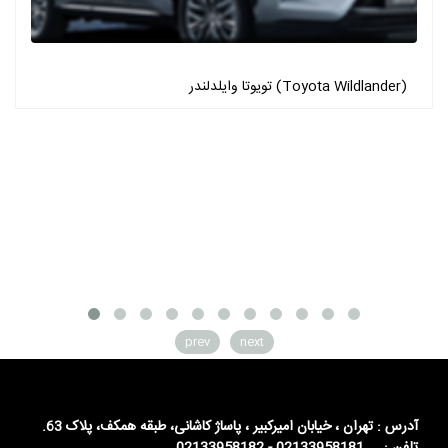
تویوتا وایلدلندر (Toyota Wildlander)
prev
next
آدرس : تهران ، خیابان امیرکبیر ، پاساژ کاشانی، طبقه همکف، پلاک 63.