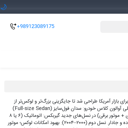
🌙
+989123089175
ا است که از سال ۱۹۹۴ تولید می‌شود. این خودرو در اصل برای بازار آمریکا طراحی شد تا جایگزینی بزرگ‌تر و لوکس‌تر از
تویوتا کمری باشد و به رقابت با سدان‌های بزرگی مثل هوندا آکورد، نیسان ماکسیما، کرایسلر 300 و فورد تاروس بپردازد. مشخصات کلی آوالون کلاس خودرو: سدان فول‌سایز (Full-size Sedan)
پلتفرم: عمدتاً با کمری و لکسوس ES مشترک است موتورهای متداول: ۶ سیلندر V6 (۳.۵ لیتری) نسخه هیبریدی (۴ سیلندر ۲.۵ لیتری + موتور برقی) در نسل‌های جدید گیربکس: اتوماتیک (۶ یا ۸
سرعته) / CVT در هیبریدی‌ها دیفرانسیل: دیفرانسیل جلو (FWD) نسل‌ها نسل اول (۱۹۹۴–۱۹۹۹): معرفی برای بازار آمریکا؛ طراحی ساده و جادار. نسل دوم (۲۰۰۰–۲۰۰۴): بهبود امکانات لوکس؛ موتور