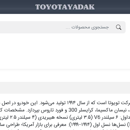
تویوتا آوالون (Toyota Avalon) یک سدان فول‌سایز لوکس از شرکت تویوت