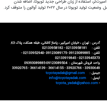
–۲۰۱۲): طراحی مدرن‌تر، موتور ۳.۵ لیتری V6، امکانات ایمنی بیشتر. نسل چهارم (۲۰۱۳–۲۰۱۸): طراحی اسپرت‌تر، استفاده از زبان طراحی جدید تویوتا، اضافه شدن
نسخه هیبریدی. نسل پنجم (۲۰۱۹–۲۰۲۲): آخرین نسل آوالون؛ طراحی لوکس و اسپرت، تکنولوژی‌های مدرن، نمایشگر بزرگ، ایمنی کامل. وضعیت تولید تویوتا در سال ۲۰۲۲ تولید آوالون را متوقف کرد.
آدرس : تهران ، خیابان امیرکبیر ، پاساژ کاشانی، طبقه همکف، پلاک 63.
تلفن : 02133958181 - 02133958182
تلفن : 09123089885 -09123089175 -02133952940 -
02133945373 - 02133919845
واحد فروش شهرستان : 09123089504-09393089885
33930649 - 33920766 - 36614155 - 36614139 - 33920765
جیمیل :
toyotayadak@gmail.com
ایمیل :
info@toyotayadak.com
toyota_yadak@yahoo.com
-