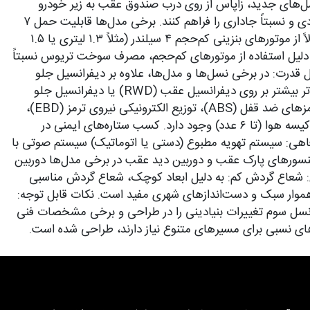
 امروزی دارند. در نسل‌های جدید، زاپاس از روی درب صندوق عقب به زیر خودرو
منتقل شده و درب صندوق نیز به سمت بالا باز می‌شود. فضای داخلی: با وجود ابعاد کوچک، طراحان سعی کرده‌اند فضای داخلی کاربردی و نسبتاً جاداری را فراهم کنند. برخی مدل‌ها قابلیت حمل ۷
سرنشین (در سه ردیف صندلی) را نیز دارند که البته فضای ردیف سوم بیشتر برای کودکان مناسب است. پیشرانه و عملکرد: موتور: معمولاً از موتورهای بنزینی کم‌حجم ۴ سیلندر (مثلاً ۱.۳ لیتری یا ۱.۵
 عموماً در حدود ۱۰۰ تا ۱۰۵ اسب بخار است. مصرف سوخت: به دلیل استفاده از موتورهای کم‌حجم، مصرف سوخت تریوس نسبتاً
توماتیک (معمولاً ۴ سرعته) عرضه شده است. سیستم انتقال قدرت: در برخی نسل‌ها و مدل‌ها، علاوه بر دیفرانسیل جلو
(FWD)، سیستم چهار چرخ محرک (4WD) نیز در دسترس بوده که قابلیت‌های آفرود سبک را به خودرو می‌بخشد. اما نسل‌های جدیدتر بیشتر بر روی دیفرانسیل عقب (RWD) یا دیفرانسیل جلو
تمرکز دارند. امکانات رفاهی و ایمنی (بسته به تیپ و مدل سال): ایمنی: در مدل‌های جدیدتر و تیپ‌های فول آپشن، امکاناتی مانند ترمزهای ضد قفل (ABS)، توزیع الکترونیکی نیروی ترمز (EBD)،
سیستم کمکی ترمز (BA)، سیستم کنترل پایداری الکترونیکی (VSC یا ESP)، سیستم کنترل شروع حرکت در سربالایی (HSA) و چند کیسه هوا (تا ۶ عدد) وجود دارد. کسب ستاره‌های ایمنی در
بت برخی مدل‌هاست. رفاهی: سیستم تهویه مطبوع (دستی یا اتوماتیک) سیستم صوتی با
ن کلید و استارت دکمه‌ای سنسورهای پارک عقب و دوربین دید عقب در برخی مدل‌ها دوربین
بردی بودن: شعاع گردش کم: به دلیل ابعاد کوچک، شعاع گردش مناسبی
ی ناهموار سبک و دست‌اندازهای شهری مفید است. نکات قابل توجه:
۲) و نسل سوم (۲۰۱۷ به بعد) تفاوت‌های قابل توجهی دارد. نسل سوم تغییرات بنیادینی را در طراحی و برخی مشخصات فنی
های نسبی برای مسیرهای متنوع نیاز دارند، طراحی شده است.