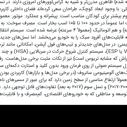
 نسل سوم که از حدود سال ۲۰۱۷ به بعد عرضه شده) ظاهری مدرن‌تر و شبیه به کراس‌اوورهای
لیتری) بهره می‌برد. قدرت موتور در مدل‌های مختلف متفاوت است اما
اقتصادی است. جعبه‌دنده: هم با جعبه‌دنده دستی (معمولاً ۵ سرعته) و هم ا
 منطقه‌ای (مانند ASEAN NCAP برای تویوتا راش که مشابه تریوس است) نیز از نکات مث
ر لمسی (در مدل‌های جدیدتر)، بلوتوث، و پورت USB کنترل سیستم صوتی از روی فرمان ورود بدو
های جدیدتر) رینگ‌های آلومینیومی سانروف (در برخی مدل‌ها و بازارها) کار
 معمولاً ارتفاع مناسبی از سطح زمین دارد که برای عبور از مسیرها
تفاوت نسل‌ها: ویژگی‌ها بین نسل اول (۱۹۹۷-۲۰۰۵)، نسل دوم (۲۰۰۶-۰۱۷
 توسعه و مناطقی که به خودروهای اقتصادی، کم‌مصرف و با قابلیت‌