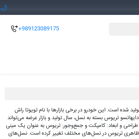
🌙
+989123089175
دروی شاسی‌بلند کوچک (مینی اس‌یووی) ژاپنی است که از سال ۱۹۹۷ در چندین نسل تولید شده است. این خودرو در برخی بازارها با نام تویوتا راش
ا است. ویژگی‌های دایهاتسو تریوس بسته به نسل، سال تولید و بازار عرضه می‌تواند
 طراحی و ابعاد: کامپکت و جمع‌وجور: تریوس به عنوان یک مینی
ی ظاهری تریوس در نسل‌های مختلف تغییر کرده است. نسل‌های