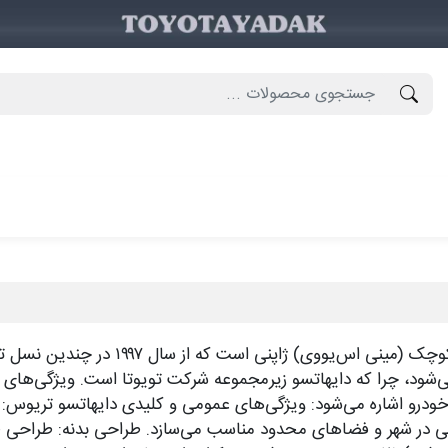
دایهاتسو تریوس (Daihatsu Terios) یک خو
رودوآ آروز (Perodua Aruz) نیز شناخته می‌شود، چرا که دایهاتسو زیرمجموعه شرکت تویوت
 خودرو اشاره می‌شود: ویژگی‌های عمومی و کلیدی دایهاتسو تریوس:
نندگی در شهر و فضاهای محدود مناسب می‌سازد. طراحی بدنه: طراح